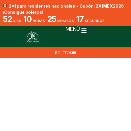
2x1 para residentes nacionales
•
Cupón: 2X1MEX2026
¡Consigue boletos!
52
10
25
16
DÍAS
HORAS
MINUTOS
SEGUNDOS
MENÚ
BOLETOS
Oncidium leleui
Por Eduardo Villegas
17 de mayo de 2025