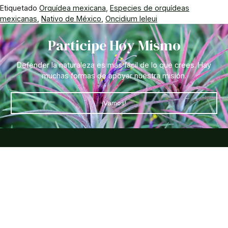
Etiquetado
Orquídea mexicana
,
Especies de orquídeas
mexicanas
,
Nativo de México
,
Oncidium leleui
Participe Hoy Mismo
Defender la naturaleza es más fácil de lo que crees. Hay
muchas formas de apoyar nuestra misión.
¡Vamos!
Síganos en
Enlaces rápidos
Entradas y visitas
Horarios y cómo llegar al
jardín
Preguntas frecuentes