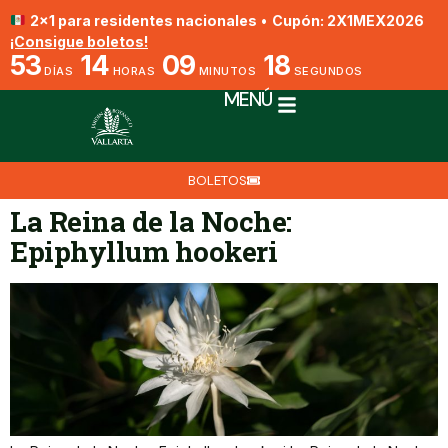
2x1 para residentes nacionales
•
Cupón: 2X1MEX2026
¡Consigue boletos!
53
14
09
18
DÍAS
HORAS
MINUTOS
SEGUNDOS
MENÚ
BOLETOS
La Reina de la Noche:
Epiphyllum hookeri