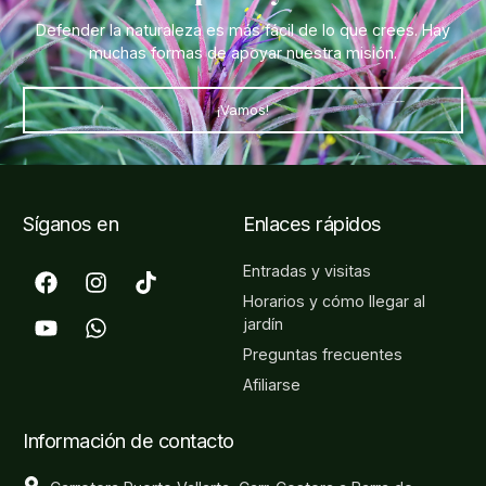
Defender la naturaleza es más fácil de lo que crees. Hay
muchas formas de apoyar nuestra misión.
¡Vamos!
Síganos en
Enlaces rápidos
Entradas y visitas
Horarios y cómo llegar al
jardín
Preguntas frecuentes
Afiliarse
Información de contacto