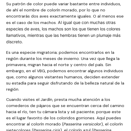
Su patrón de color puede variar bastante entre individuos,
de ahí el nombre de colorín morado, por lo que no
encontrarás dos aves exactamente iguales. O al menos ese
es el caso de los machos.
Al igual que con muchas otras
especies de aves, los machos son los que tienen los colores
llamativos, mientras que las hembras tienen un plumaje más
discreto.
Es una especie migratoria; podemos encontrarlos en la
región durante los meses de invierno. Una vez que llega la
primavera, migran hacia el norte y centro del país. Sin
embargo, en el VBG, podemos encontrar algunos individuos
que, como algunos visitantes humanos, deciden extender
su estadía para seguir disfrutando de la belleza natural de la
región.
Cuando visites el Jardín, presta mucha atención a los
comederos de pájaros que se encuentran cerca del camino
hacia el río, ten tu cámara lista y sé paciente; porque este
es el lugar favorito de los coloridos gorriones. Aquí puedes
encontrar al colorín morado (
Passerina versicolor
), el colorín
sietecolores (
Passerina ciris
), el colorín azul (
Passerina