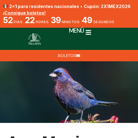
2x1 para residentes nacionales
•
Cupón: 2X1MEX2026
¡Consigue boletos!
52
22
39
49
DÍAS
HORAS
MINUTOS
SEGUNDOS
MENÚ
BOLETOS