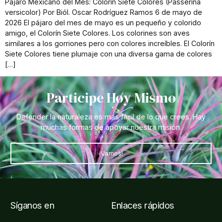
Pájaro Mexicano del Mes: Colorín Siete Colores (Passerina
versicolor) Por Biól. Oscar Rodríguez Ramos 6 de mayo de
2026 El pájaro del mes de mayo es un pequeño y colorido
amigo, el Colorín Siete Colores. Los colorines son aves
similares a los gorriones pero con colores increíbles. El Colorín
Siete Colores tiene plumaje con una diversa gama de colores
[…]
Participe Hoy Mismo
Defender la naturaleza es más fácil de lo que crees. Hay
muchas formas de apoyar nuestra misión.
¡Vamos!
Síganos en
Enlaces rápidos