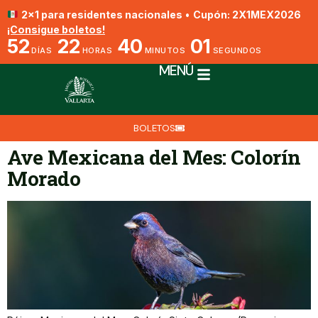
2x1 para residentes nacionales
•
Cupón: 2X1MEX2026
¡Consigue boletos!
52
22
40
01
DÍAS
HORAS
MINUTOS
SEGUNDOS
MENÚ
BOLETOS
Ave Mexicana del Mes: Colorín
Morado