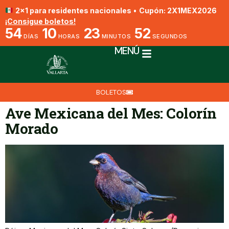
2x1 para residentes nacionales
•
Cupón: 2X1MEX2026
¡Consigue boletos!
54
10
23
51
DÍAS
HORAS
MINUTOS
SEGUNDOS
MENÚ
BOLETOS
Ave Mexicana del Mes: Colorín
Morado