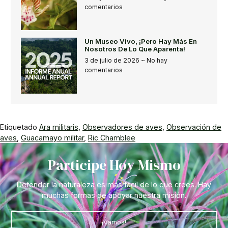
comentarios
Un Museo Vivo, ¡pero Hay Más En
Nosotros De Lo Que Aparenta!
3 de julio de 2026
No hay
comentarios
Etiquetado
Ara militaris
,
Observadores de aves
,
Observación de
aves
,
Guacamayo militar
,
Ric Chamblee
Participe Hoy Mismo
Defender la naturaleza es más fácil de lo que crees. Hay
muchas formas de apoyar nuestra misión.
¡Vamos!