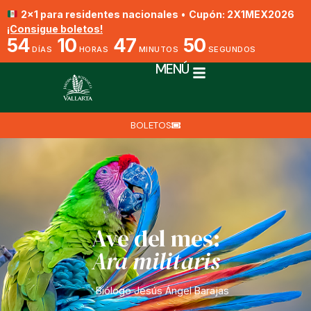
2x1 para residentes nacionales
•
Cupón: 2X1MEX2026
¡Consigue boletos!
54
10
47
49
DÍAS
HORAS
MINUTOS
SEGUNDOS
MENÚ
BOLETOS
Ave del mes:
Ara militaris
Biólogo Jesús Ángel Barajas