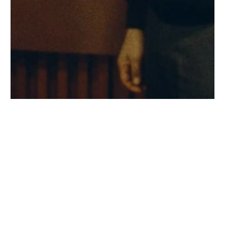
Rafael Guzmán Mejía y Hugh H. Iltis, autores del
descubrimiento del teocinte perenne *Zea diploperennis*.
Imagen del archivo del Dr. Antonio Vázquez.