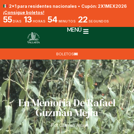
2x1 para residentes nacionales
•
Cupón: 2X1MEX2026
¡Consigue boletos!
55
13
54
21
DÍAS
HORAS
MINUTOS
SEGUNDOS
MENÚ
BOLETOS
En Memoria De Rafael
Guzmán Mejía
Por Carmen Anaya