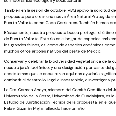
su importancia ecológica y sociocultural.
También en la sesión de octubre, VBG apoyó la solicitud de
propuesta para crear una nueva Área Natural Protegida en
Puerto Vallarta como Cabo Corrientes. También hemos pres
Básicamente, nuestra propuesta busca proteger el último rí
de Puerto Vallarta. Este río es el hogar de especies emble
los grandes felinos, así como de especies endémicas como lo
muchos otros árboles nativos del oeste de México.
Conservar y celebrar la biodiversidad vegetal única de la c
nuestro jardín botánico, y una designación por parte del 
ecosistemas que se encuentran aquí nos ayudaría signific
combatir el desarrollo ilegal e insostenible, e investigar y p
La Dra. Carmen Anaya, miembro del Comité Científico del J
Universitario de la Costa, Universidad de Guadalajara, es l
Estudio de Justificación Técnica de la propuesta, en el qu
Rafael Guzmán Mejía, fallecido hace un año.