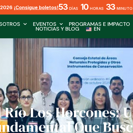
53
10
33
X2026
¡Consigue boletos!
DÍAS
HORAS
MINUTO
SOTROS
EVENTOS
PROGRAMAS E IMPACTO
NOTICIAS Y BLOG
EN
 Río Los Horcones: 
undamental Que Busc