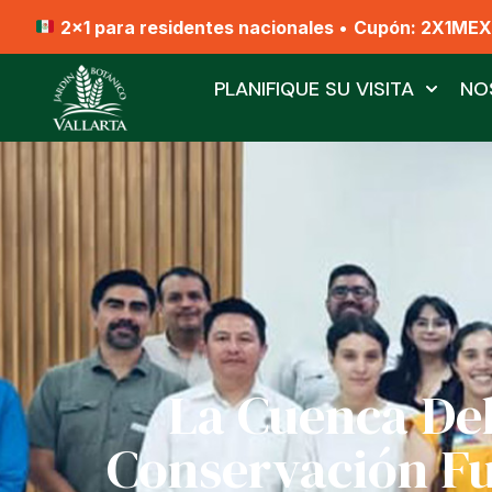
2x1 para residentes nacionales
•
Cupón: 2X1ME
PLANIFIQUE SU VISITA
NO
La Cuenca Del
Conservación F