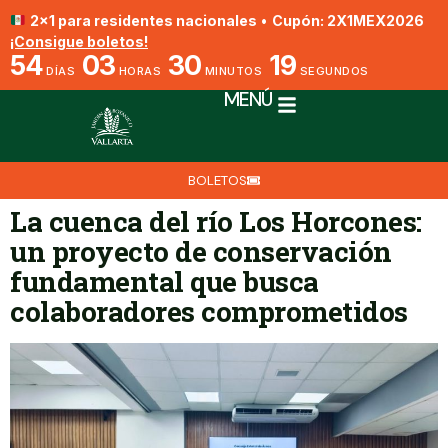
2x1 para residentes nacionales
•
Cupón: 2X1MEX2026
¡Consigue boletos!
54
03
30
18
DÍAS
HORAS
MINUTOS
SEGUNDOS
MENÚ
BOLETOS
La cuenca del río Los Horcones:
un proyecto de conservación
fundamental que busca
colaboradores comprometidos