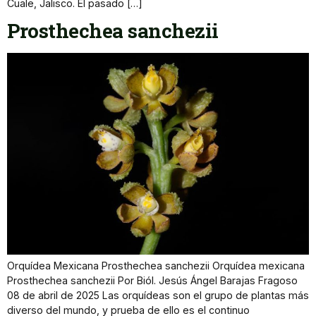
Cuale, Jalisco. El pasado […]
Prosthechea sanchezii
Orquídea Mexicana Prosthechea sanchezii Orquídea mexicana
Prosthechea sanchezii Por Biól. Jesús Ángel Barajas Fragoso
08 de abril de 2025 Las orquídeas son el grupo de plantas más
diverso del mundo, y prueba de ello es el continuo