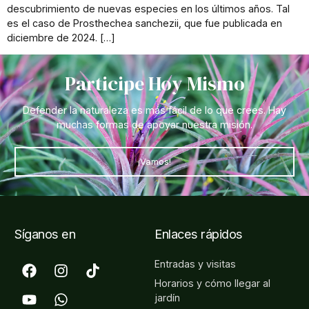
descubrimiento de nuevas especies en los últimos años. Tal
es el caso de Prosthechea sanchezii, que fue publicada en
diciembre de 2024. […]
Participe Hoy Mismo
Defender la naturaleza es más fácil de lo que crees. Hay
muchas formas de apoyar nuestra misión.
¡Vamos!
Síganos en
Enlaces rápidos
Entradas y visitas
Horarios y cómo llegar al
jardín