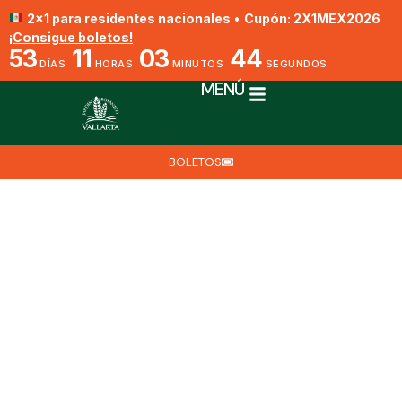
2x1 para residentes nacionales
•
Cupón: 2X1MEX2026
¡Consigue boletos!
53
11
03
44
DÍAS
HORAS
MINUTOS
SEGUNDOS
MENÚ
BOLETOS
Orquídea mexicana
Prosthechea sanchezii
Por Biól. Jesús Ángel Barajas Fragoso