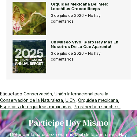
Orquídea Mexicana Del Mes:
Leochilus Crocodiliceps
3 de julio de 2026
No hay
comentarios
Un Museo Vivo, ¡pero Hay Más En
Nosotros De Lo Que Aparenta!
3 de julio de 2026
No hay
comentarios
Etiquetado
Conservación
,
Unión Internacional para la
Conservación de la Naturaleza
,
UICN
,
Orquídea mexicana
,
Especies de orquídeas mexicanas
,
Prosthechea sanchezii
Participe Hoy Mismo
Defender la naturaleza es más fácil de lo que crees. Hay