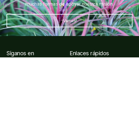
muchas formas de apoyar nuestra misión.
¡Vamos!
Síganos en
Enlaces rápidos
Entradas y visitas
Horarios y cómo llegar al
jardín
Preguntas frecuentes
Afiliarse
Información de contacto
Carretera Puerto Vallarta, Carr. Costera a Barra de
Navidad Km 24, 48425 Jal.