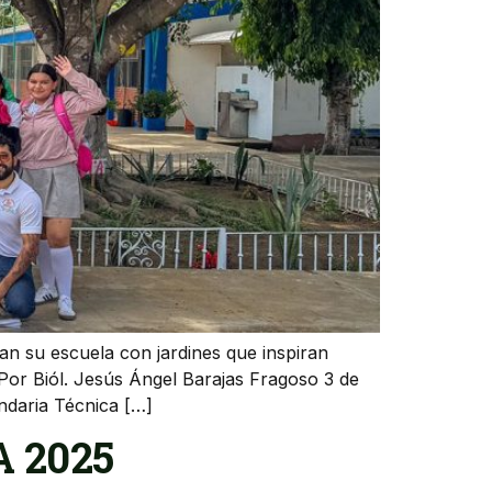
an su escuela con jardines que inspiran
 Por Biól. Jesús Ángel Barajas Fragoso 3 de
undaria Técnica […]
A 2025