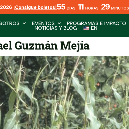
55
11
29
X2026
¡Consigue boletos!
DÍAS
HORAS
MINUTO
SOTROS
EVENTOS
PROGRAMAS E IMPACTO
NOTICIAS Y BLOG
EN
ael Guzmán Mejía