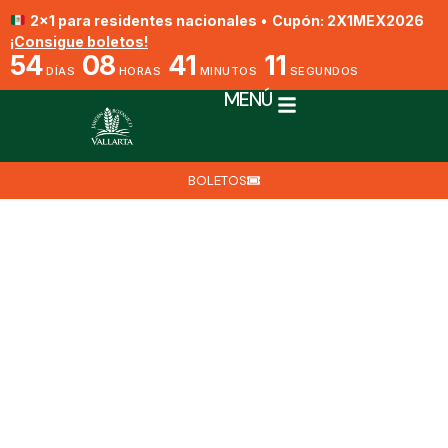
2x1 para residentes nacionales
•
Cupón: 2X1MEX2026
¡Consigue boletos!
54
08
41
10
DÍAS
HORAS
MINUTOS
SEGUNDOS
MENÚ
BOLETOS
Alcaudón Real
Por Eduardo Villegas
5 de septiembre de 2025