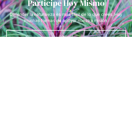
Participe Hoy Mismo
Defender la naturaleza es más fácil de lo que crees. Hay
muchas formas de apoyar nuestra misión.
¡Vamos!
Síganos en
Enlaces rápidos
Entradas y visitas
Horarios y cómo llegar al
jardín
Preguntas frecuentes
Afiliarse
Información de contacto