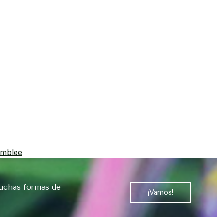
amblee
muchas formas de
¡Vamos!