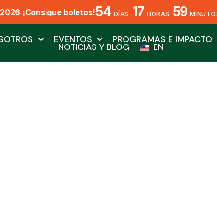
54
17
59
X2026
¡Consigue boletos!
DÍAS
HORAS
MINUTO
SOTROS
EVENTOS
PROGRAMAS E IMPACTO
NOTICIAS Y BLOG
EN
Martín Pescador Verd
Por Blanca Gabriela Chávez García