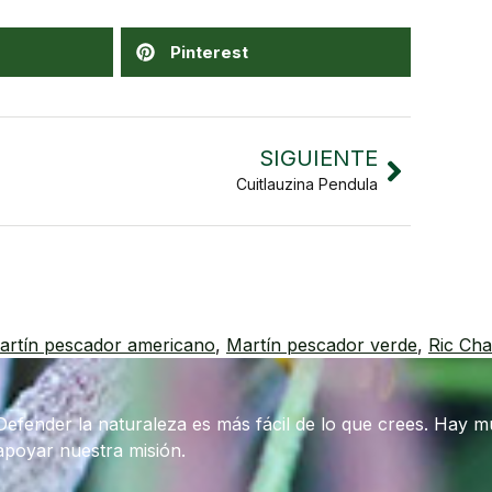
Pinterest
SIGUIENTE
Cuitlauzina Pendula
artín pescador americano
,
Martín pescador verde
,
Ric Ch
Defender la naturaleza es más fácil de lo que crees. Hay 
apoyar nuestra misión.