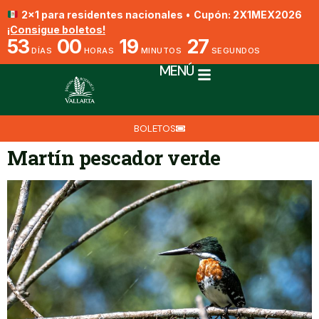
2x1 para residentes nacionales
•
Cupón: 2X1MEX2026
¡Consigue boletos!
53
00
19
27
DÍAS
HORAS
MINUTOS
SEGUNDOS
MENÚ
BOLETOS
Martín pescador verde