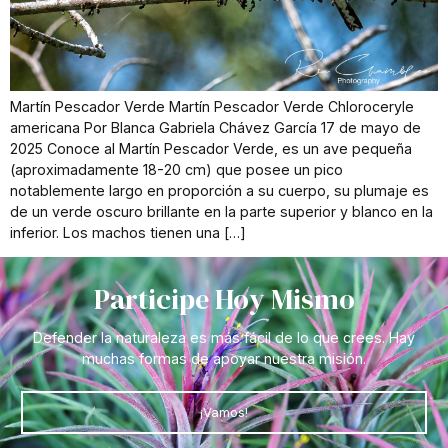
Martín Pescador Verde Martín Pescador Verde Chloroceryle
americana Por Blanca Gabriela Chávez García 17 de mayo de
2025 Conoce al Martín Pescador Verde, es un ave pequeña
(aproximadamente 18-20 cm) que posee un pico
notablemente largo en proporción a su cuerpo, su plumaje es
de un verde oscuro brillante en la parte superior y blanco en la
inferior. Los machos tienen una […]
Participe Hoy Mismo
Defender la naturaleza es más fácil de lo que crees. Hay
muchas formas de apoyar nuestra misión.
¡Vamos!