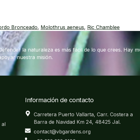
ordo Bronceado
,
Molothrus aeneus
,
Ric Chamblee
Defender la naturaleza es más fácil de lo que crees. Hay 
apoyar nuestra misión.
Información de contacto
Carretera Puerto Vallarta, Carr. Costera a
Barra de Navidad Km 24, 48425 Jal.
 al
contact@vbgardens.org