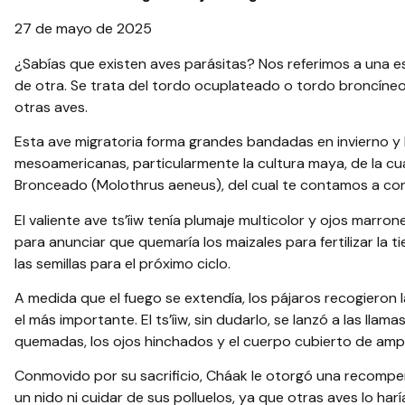
27 de mayo de 2025
¿Sabías que existen aves parásitas? Nos referimos a una e
de otra. Se trata del tordo ocuplateado o tordo broncíneo,
otras aves.
Esta ave migratoria forma grandes bandadas en invierno y
mesoamericanas, particularmente la cultura maya, de la cual
Bronceado (Molothrus aeneus), del cual te contamos a con
El valiente ave ts’íiw tenía plumaje multicolor y ojos marron
para anunciar que quemaría los maizales para fertilizar la t
las semillas para el próximo ciclo.
A medida que el fuego se extendía, los pájaros recogieron l
el más importante. El ts’íiw, sin dudarlo, se lanzó a las llam
quemadas, los ojos hinchados y el cuerpo cubierto de ampo
Conmovido por su sacrificio, Cháak le otorgó una recompens
un nido ni cuidar de sus polluelos, ya que otras aves lo har