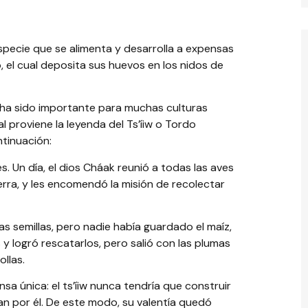
specie que se alimenta y desarrolla a expensas
 el cual deposita sus huevos en los nidos de
 ha sido importante para muchas culturas
 proviene la leyenda del Ts’íiw o Tordo
tinuación:
es. Un día, el dios Cháak reunió a todas las aves
ierra, y les encomendó la misión de recolectar
as semillas, pero nadie había guardado el maíz,
as y logró rescatarlos, pero salió con las plumas
llas.
a única: el ts’íiw nunca tendría que construir
ían por él. De este modo, su valentía quedó