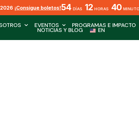
54
12
40
X2026
¡Consigue boletos!
DÍAS
HORAS
MINUT
SOTROS
EVENTOS
PROGRAMAS E IMPACTO
NOTICIAS Y BLOG
EN
Tordo Bronceado
Por Biól. Jesús Ángel Barajas Fragoso