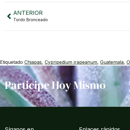
ANTERIOR
Tordo Bronceado
Etiquetado
Chiapas
,
Cypripedium irapeanum
,
Guatemala
,
O
Participe Hoy Mismo
Síganos en
Enlaces rápidos