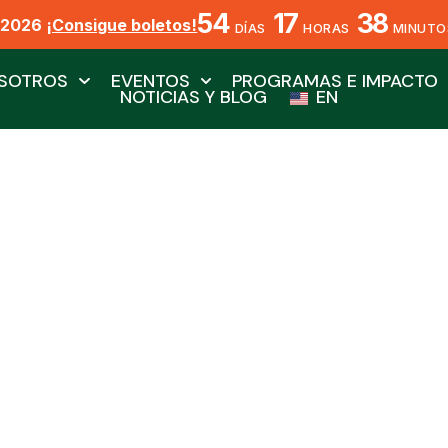
54
17
38
X2026
¡Consigue boletos!
DÍAS
HORAS
MINUTO
SOTROS
EVENTOS
PROGRAMAS E IMPACTO
NOTICIAS Y BLOG
EN
ypripedium irapean
Por Biól. Nat. Eduardo Villegas