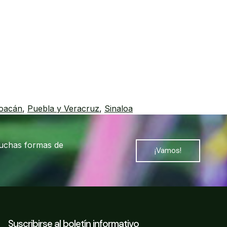
oacán
,
Puebla y Veracruz
,
Sinaloa
muchas formas de
¡Vamos!
Suscribirse al boletín informativo