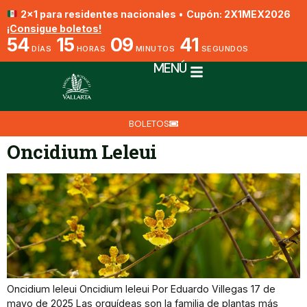
2x1 para residentes nacionales
•
Cupón: 2X1MEX2026
¡Consigue boletos!
54
15
09
41
DÍAS
HORAS
MINUTOS
SEGUNDOS
MENÚ
BOLETOS
Oncidium Leleui
Oncidium leleui Oncidium leleui Por Eduardo Villegas 17 de
mayo de 2025 Las orquídeas son la familia de plantas más