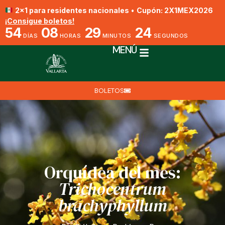
2x1 para residentes nacionales
•
Cupón: 2X1MEX2026
¡Consigue boletos!
54
08
29
23
DÍAS
HORAS
MINUTOS
SEGUNDOS
MENÚ
BOLETOS
Orquídea del mes:
Trichocentrum
brachyphyllum