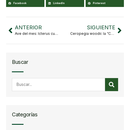
Facebook
LinkedIn
Pinterest
ANTERIOR
SIGUIENTE
Ave del mes: Icterus cucullatus
Ceropegia woodii: la “Cadena de Corazones” que encanta en San Valentín… y seduce a las moscas.
Buscar
Categorías