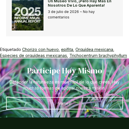
Un Museo Vivo, ¡pero Hay Más En
Nosotros De Lo Que Aparenta!
3 de julio de 2026
No hay
comentarios
Etiquetado
Chorizo con huevo
,
epífita
,
Orquídea mexicana
,
Especies de orquídeas mexicanas
,
Trichocentrum brachyphyllum
Participe Hoy Mismo
Defender la naturaleza es más fácil de lo que crees. Hay
muchas formas de apoyar nuestra misión.
¡Vamos!