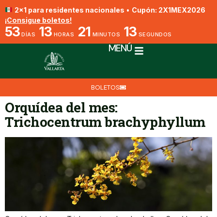
2x1 para residentes nacionales
•
Cupón: 2X1MEX2026
¡Consigue boletos!
53
13
21
13
DÍAS
HORAS
MINUTOS
SEGUNDOS
MENÚ
BOLETOS
Orquídea del mes:
Trichocentrum brachyphyllum