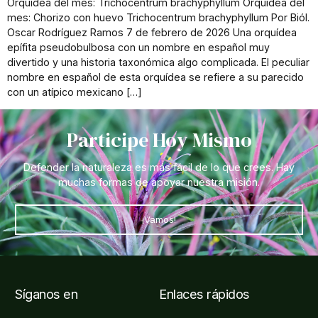
Orquídea del mes: Trichocentrum brachyphyllum Orquídea del
mes: Chorizo con huevo Trichocentrum brachyphyllum Por Biól.
Oscar Rodríguez Ramos 7 de febrero de 2026 Una orquídea
epífita pseudobulbosa con un nombre en español muy
divertido y una historia taxonómica algo complicada. El peculiar
nombre en español de esta orquídea se refiere a su parecido
con un atípico mexicano […]
Participe Hoy Mismo
Defender la naturaleza es más fácil de lo que crees. Hay
muchas formas de apoyar nuestra misión.
¡Vamos!
Síganos en
Enlaces rápidos