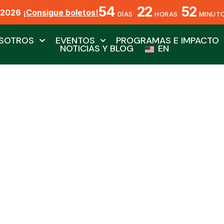
54
22
52
X2026
¡Consigue boletos!
DÍAS
HORAS
MINUT
SOTROS
EVENTOS
PROGRAMAS E IMPACTO
NOTICIAS Y BLOG
EN
Garcilla Cuelliblanca
Por Biól. Jesús Ángel Barajas Fragoso