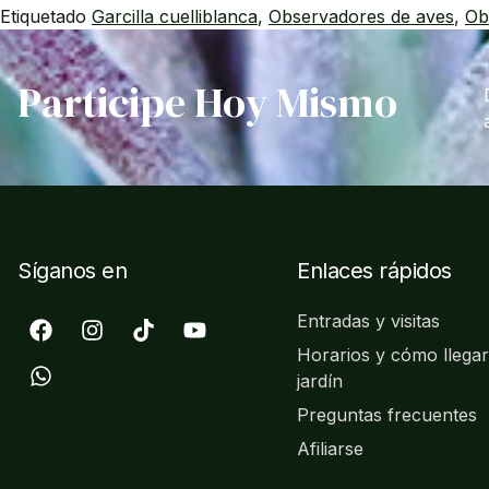
Etiquetado
Garcilla cuelliblanca
,
Observadores de aves
,
Ob
Participe Hoy Mismo
Síganos en
Enlaces rápidos
Entradas y visitas
Horarios y cómo llegar
jardín
Preguntas frecuentes
Afiliarse