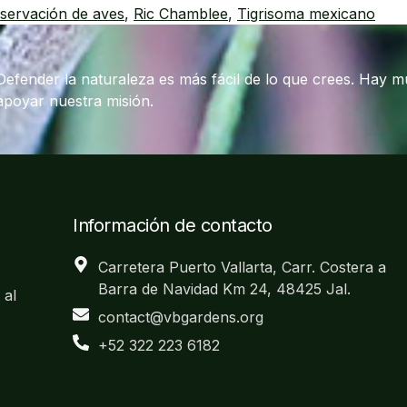
servación de aves
,
Ric Chamblee
,
Tigrisoma mexicano
Defender la naturaleza es más fácil de lo que crees. Hay 
apoyar nuestra misión.
Información de contacto
Carretera Puerto Vallarta, Carr. Costera a
Barra de Navidad Km 24, 48425 Jal.
 al
contact@vbgardens.org
+52 322 223 6182