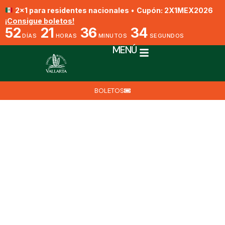
2x1 para residentes nacionales
•
Cupón: 2X1MEX2026
¡Consigue boletos!
52
21
36
34
DÍAS
HORAS
MINUTOS
SEGUNDOS
MENÚ
BOLETOS
Anunciando A Tessa Lee
Como La Nueva Directora
Ejecutiva