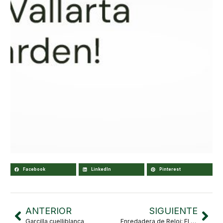
Facebook
LinkedIn
Pinterest
ANTERIOR
SIGUIENTE
Garcilla cuelliblanca
Enredadera de Reloj: El Deleite de un Colibrí