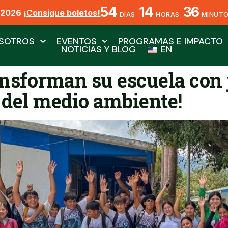
54
14
36
X2026
¡Consigue boletos!
DÍAS
HORAS
MINUT
SOTROS
EVENTOS
PROGRAMAS E IMPACTO
NOTICIAS Y BLOG
EN
ansforman su escuela con 
 del medio ambiente!