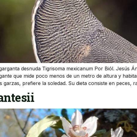
e garganta desnuda Tigrisoma mexicanum Por Biól. Jesús Án
egante que mide poco menos de un metro de altura y habita
 garzas, prefiere la soledad. Su dieta consiste en peces, r
ntesii