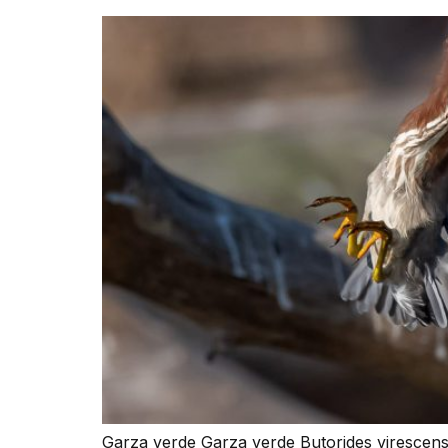
Garza verde Garza verde Butorides virescens 