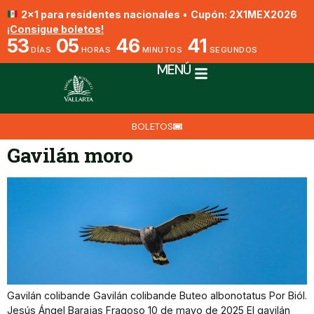
2x1 para residentes nacionales
•
Cupón: 2X1MEX2026
¡Consigue boletos!
53
05
46
41
DÍAS
HORAS
MINUTOS
SEGUNDOS
MENÚ
BOLETOS
Gavilán moro
Gavilán colibande Gavilán colibande Buteo albonotatus Por Biól.
Jesús Ángel Barajas Fragoso 10 de mayo de 2025 El gavilán