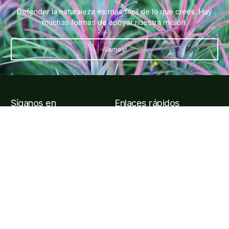
Defender la naturaleza es más fácil de lo que crees. Hay
muchas formas de apoyar nuestra misión.
¡Vamos!
Síganos en
Enlaces rápidos
Entradas y visitas
Horarios y cómo llegar al
jardín
Preguntas frecuentes
Afiliarse
Información de contacto
Carretera Puerto Vallarta, Carr. Costera a Barra de