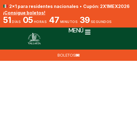
2x1 para residentes nacionales
•
Cupón: 2X1MEX2026
¡Consigue boletos!
51
05
47
38
DÍAS
HORAS
MINUTOS
SEGUNDOS
MENÚ
BOLETOS
Abonado Añil
Por Biól. Nat. Eduardo Villegas
6 de abril de 2025