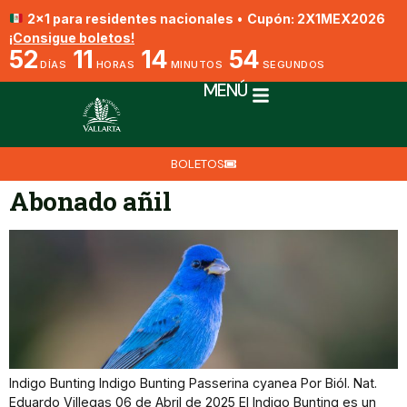
2x1 para residentes nacionales
•
Cupón: 2X1MEX2026
¡Consigue boletos!
52
11
14
54
DÍAS
HORAS
MINUTOS
SEGUNDOS
MENÚ
BOLETOS
Abonado añil
Indigo Bunting Indigo Bunting Passerina cyanea Por Biól. Nat.
Eduardo Villegas 06 de Abril de 2025 El Indigo Bunting es un