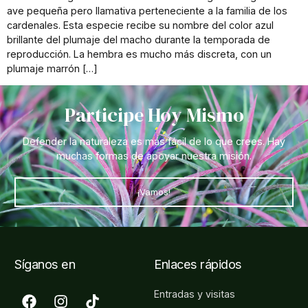
ave pequeña pero llamativa perteneciente a la familia de los
cardenales. Esta especie recibe su nombre del color azul
brillante del plumaje del macho durante la temporada de
reproducción. La hembra es mucho más discreta, con un
plumaje marrón […]
Participe Hoy Mismo
Defender la naturaleza es más fácil de lo que crees. Hay
muchas formas de apoyar nuestra misión.
¡Vamos!
Síganos en
Enlaces rápidos
Entradas y visitas