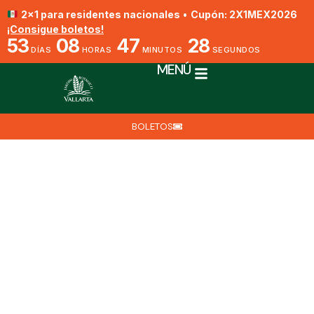
2x1 para residentes nacionales
•
Cupón: 2X1MEX2026
¡Consigue boletos!
53
08
47
27
DÍAS
HORAS
MINUTOS
SEGUNDOS
MENÚ
BOLETOS
Vainilla pompona
Por Biól. Nat. Eduardo Villegas
10 de febrero de 2022