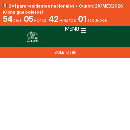
2x1 para residentes nacionales
•
Cupón: 2X1MEX2026
¡Consigue boletos!
54
05
42
00
DÍAS
HORAS
MINUTOS
SEGUNDOS
MENÚ
BOLETOS
Bletia reflexa
Por Biól. Nat. Eduardo Villegas
10 de enero de 2024