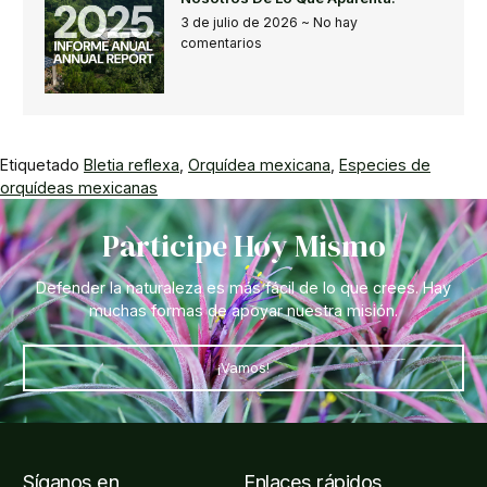
3 de julio de 2026
No hay
comentarios
Etiquetado
Bletia reflexa
,
Orquídea mexicana
,
Especies de
orquídeas mexicanas
Participe Hoy Mismo
Defender la naturaleza es más fácil de lo que crees. Hay
muchas formas de apoyar nuestra misión.
¡Vamos!
Síganos en
Enlaces rápidos