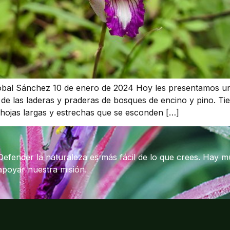
ristóbal Sánchez 10 de enero de 2024 Hoy les presentamos u
as de las laderas y praderas de bosques de encino y pino. T
e hojas largas y estrechas que se esconden […]
Defender la naturaleza es más fácil de lo que crees. Hay 
apoyar nuestra misión.