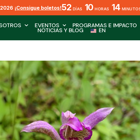
52
10
14
X2026
¡Consigue boletos!
DÍAS
HORAS
MINUTO
SOTROS
EVENTOS
PROGRAMAS E IMPACTO
NOTICIAS Y BLOG
EN