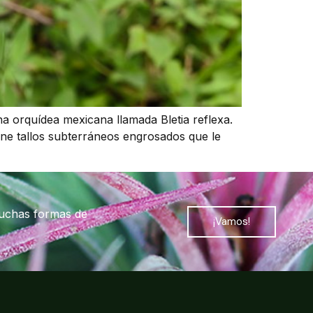
na orquídea mexicana llamada Bletia reflexa.
iene tallos subterráneos engrosados que le
muchas formas de
¡Vamos!