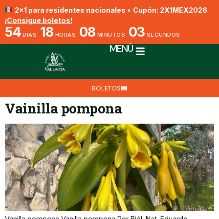
2x1 para residentes nacionales
•
Cupón: 2X1MEX2026
¡Consigue boletos!
54
18
08
03
DÍAS
HORAS
MINUTOS
SEGUNDOS
MENÚ
BOLETOS
Vainilla pompona
Vanilla pompona Vanilla pompona Por Biól. Nat. Eduardo