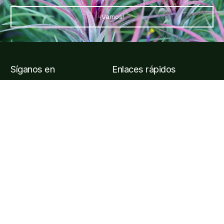
¡Vamos!
Síganos en
Enlaces rápidos
Entradas y visitas
Horarios y cómo llegar al
jardín
Preguntas frecuentes
Afiliarse
Información de contacto
Carretera Puerto Vallarta, Carr. Costera a Barra de
Navidad Km 24, 48425 Jal.
contact@vbgardens.org