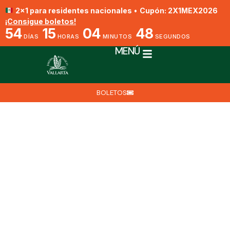
2x1 para residentes nacionales
•
Cupón: 2X1MEX2026
¡Consigue boletos!
54
15
04
47
DÍAS
HORAS
MINUTOS
SEGUNDOS
MENÚ
BOLETOS
Gavilán Moro
Por Biól. Nat. Eduardo Villegas
10 de mayo de 2025