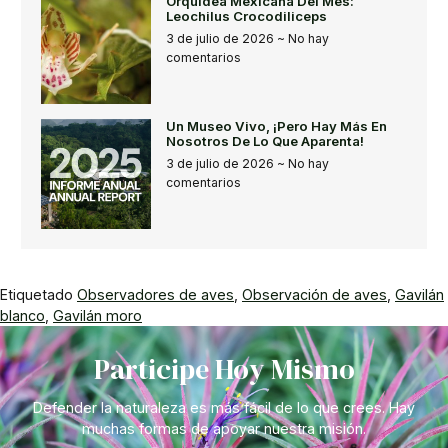
Orquídea Mexicana Del Mes:
Leochilus Crocodiliceps
3 de julio de 2026
No hay
comentarios
Un Museo Vivo, ¡pero Hay Más En
Nosotros De Lo Que Aparenta!
3 de julio de 2026
No hay
comentarios
Etiquetado
Observadores de aves
,
Observación de aves
,
Gavilán
blanco
,
Gavilán moro
Participe Hoy Mismo
Defender la naturaleza es más fácil de lo que crees. Hay
muchas formas de apoyar nuestra misión.