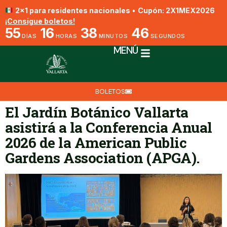
2x1 para residentes nacionales
•
Cupón: 2X1MEX2026
¡Consigue boletos!
55
16
38
45
DÍAS
HORAS
MINUTOS
SEGUNDOS
MENÚ
BOLETOS
El Jardín Botánico Vallarta
asistirá a la Conferencia Anual
2026 de la American Public
Gardens Association (APGA).