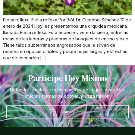
Bletia reflexa Bletia reflexa Por Biól. Dr. Cristóbal Sánchez 10 de
enero de 2024 Hoy les presentamos una orquídea mexicana
llamada Bletia reflexa. Esta especie vive en la sierra, entre las
rocas de las laderas y praderas de bosques de encino y pino.
Tiene tallos subterráneos engrosados que le sirven de
reserva en épocas difíciles y posee hojas largas y estrechas
que se esconden […]
Participe Hoy Mismo
Defender la naturaleza es más fácil de lo que crees. Hay
muchas formas de apoyar nuestra misión.
¡Vamos!