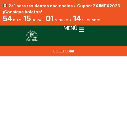
2x1 para residentes nacionales
•
Cupón: 2X1MEX2026
¡Consigue boletos!
54
15
01
13
DÍAS
HORAS
MINUTOS
SEGUNDOS
MENÚ
BOLETOS
Los Hongos Se Están
Comiendo Mi Jardín
Por Oscar Castro Jáuregui