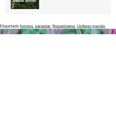
Etiquetado
hongos
,
parasitar
,
fitopatógeno
,
Ustilago maydis
Participe Hoy Mismo
Defender la naturaleza es más fácil de lo que crees. Hay
muchas formas de apoyar nuestra misión.
¡Vamos!
Síganos en
Enlaces rápidos
Entradas y visitas
Horarios y cómo llegar al