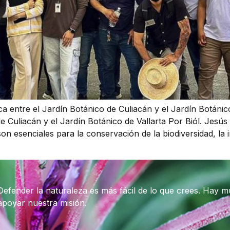
ca entre el Jardín Botánico de Culiacán y el Jardín Botánico
de Culiacán y el Jardín Botánico de Vallarta Por Biól. Jesú
n esenciales para la conservación de la biodiversidad, la i
Defender la naturaleza es más fácil de lo que crees. Hay 
apoyar nuestra misión.