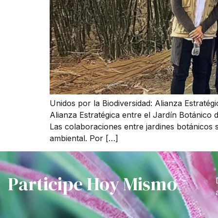
Unidos por la Biodiversidad: Alianza Estratégi
Alianza Estratégica entre el Jardín Botánico 
Las colaboraciones entre jardines botánicos so
ambiental. Por […]
Participe Hoy Mismo