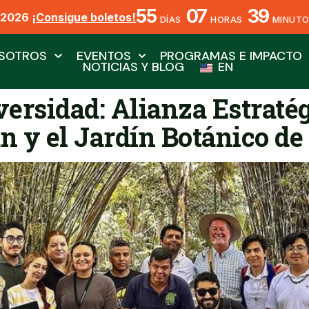
55
07
39
X2026
¡Consigue boletos!
DÍAS
HORAS
MINUT
SOTROS
EVENTOS
PROGRAMAS E IMPACTO
NOTICIAS Y BLOG
EN
versidad: Alianza Estratég
n y el Jardín Botánico de