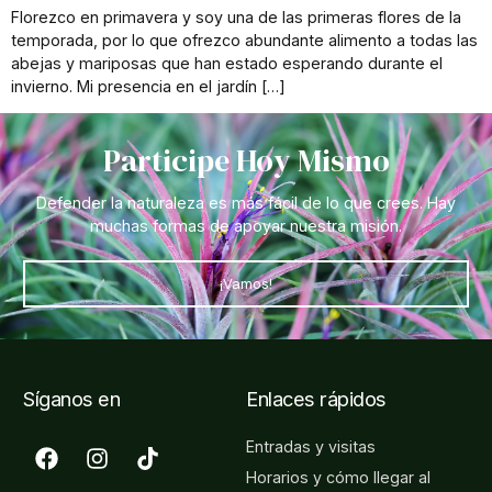
Florezco en primavera y soy una de las primeras flores de la
temporada, por lo que ofrezco abundante alimento a todas las
abejas y mariposas que han estado esperando durante el
invierno. Mi presencia en el jardín […]
Participe Hoy Mismo
Defender la naturaleza es más fácil de lo que crees. Hay
muchas formas de apoyar nuestra misión.
¡Vamos!
Síganos en
Enlaces rápidos
Entradas y visitas
Horarios y cómo llegar al