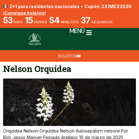
2x1 para residentes nacionales
•
Cupón: 2X1MEX2026
¡Consigue boletos!
53
15
54
37
DÍAS
HORAS
MINUTOS
SEGUNDOS
MENÚ
BOLETOS
Nelson Orquídea
Orquídea Nelson Orquídea Nelson Aulosepalum nelsonii Por
Biól. Jesús Manuel Peinado Arellano 10 de marzo de 2025