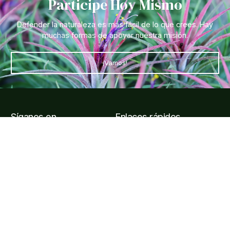
Participe Hoy Mismo
Defender la naturaleza es más fácil de lo que crees. Hay
muchas formas de apoyar nuestra misión.
¡Vamos!
Síganos en
Enlaces rápidos
Entradas y visitas
Horarios y cómo llegar al
jardín
Preguntas frecuentes
Afiliarse
Información de contacto