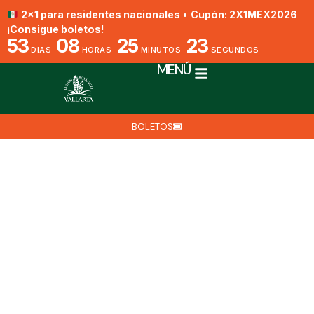
2x1 para residentes nacionales
•
Cupón: 2X1MEX2026
¡Consigue boletos!
53
08
25
22
DÍAS
HORAS
MINUTOS
SEGUNDOS
MENÚ
BOLETOS
Nelson Orquídea
Por Biól. Jesús Manuel Peinado Arellano
10 de marzo de 2025