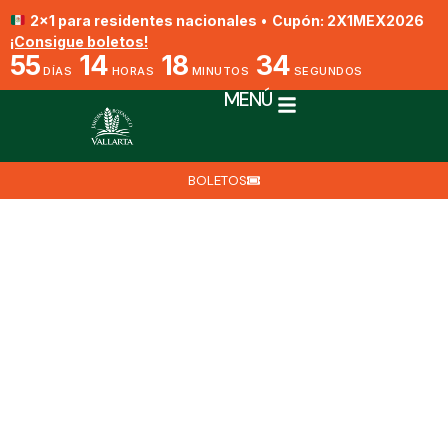
2x1 para residentes nacionales
•
Cupón: 2X1MEX2026
¡Consigue boletos!
55
14
18
33
DÍAS
HORAS
MINUTOS
SEGUNDOS
MENÚ
BOLETOS
Colibrí De Cola Chispeante
Por Ric Chamblee
17 de junio de 2025