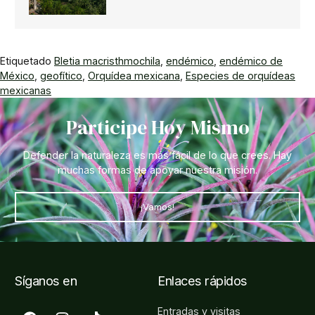
Etiquetado
Bletia macristhmochila
,
endémico
,
endémico de
México
,
geofítico
,
Orquídea mexicana
,
Especies de orquídeas
mexicanas
Participe Hoy Mismo
Defender la naturaleza es más fácil de lo que crees. Hay
muchas formas de apoyar nuestra misión.
¡Vamos!
Síganos en
Enlaces rápidos
Entradas y visitas