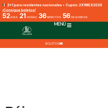
2x1 para residentes nacionales
•
Cupón: 2X1MEX2026
¡Consigue boletos!
52
21
36
56
DÍAS
HORAS
MINUTOS
SEGUNDOS
MENÚ
BOLETOS