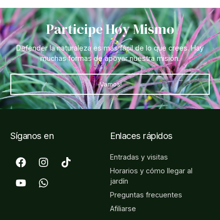
Participe Hoy Mismo
Defender la naturaleza es más fácil de lo que crees. Hay
muchas formas de apoyar nuestra misión.
¡Vamos!
Síganos en
Enlaces rápidos
Entradas y visitas
Horarios y cómo llegar al
jardín
Preguntas frecuentes
Afiliarse