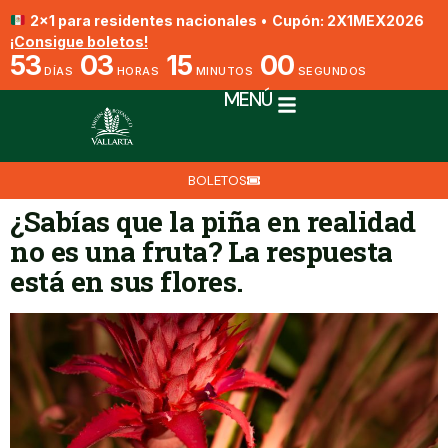
2x1 para residentes nacionales
•
Cupón: 2X1MEX2026
¡Consigue boletos!
53
03
15
00
DÍAS
HORAS
MINUTOS
SEGUNDOS
MENÚ
BOLETOS
¿Sabías que la piña en realidad
no es una fruta? La respuesta
está en sus flores.