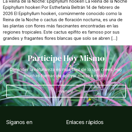
La Reina de la Noche: Epiphyllum hookeri La Reina de la Noche
Epiphyllum hookeri Por Esthefanía Beltrán 14 de febrero de
2026 El Epiphyllum hookeri, comúnmente conocido como la
Reina de la Noche o cactus de floración nocturna, es una de
las plantas con flores más fascinantes encontradas en las
regiones tropicales. Este cactus epífito es famoso por sus
grandes y fragantes flores blancas que solo se abren […]
Participe Hoy Mismo
Defender la naturaleza es más fácil de lo que crees. Hay
muchas formas de apoyar nuestra misión.
¡Vamos!
Síganos en
Enlaces rápidos