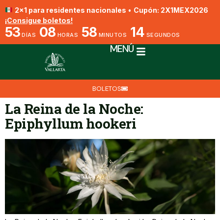
2x1 para residentes nacionales
•
Cupón: 2X1MEX2026
¡Consigue boletos!
53
08
58
14
DÍAS
HORAS
MINUTOS
SEGUNDOS
MENÚ
BOLETOS
La Reina de la Noche:
Epiphyllum hookeri