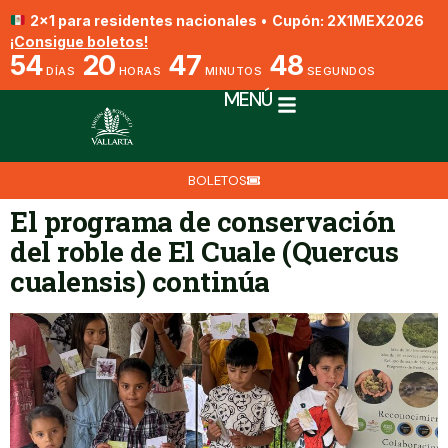
2x1 para residentes nacionales
•
Cupón: 2X1MEX2026
¡Consigue boletos!
54
20
47
48
DÍAS
HORAS
MINUTOS
SEGUNDOS
MENÚ
BOLETOS
El programa de conservación
del roble de El Cuale (Quercus
cualensis) continúa