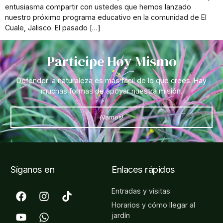
entusiasma compartir con ustedes que hemos lanzado
nuestro próximo programa educativo en la comunidad de El
Cuale, Jalisco. El pasado […]
Participe Hoy Mismo
Defender la naturaleza es más fácil de lo que crees. Hay
muchas formas de apoyar nuestra misión.
¡Vamos!
Síganos en
Enlaces rápidos
Entradas y visitas
Horarios y cómo llegar al
jardín