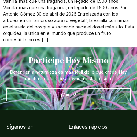
Vainilla: más que una fragancia, un legado de 1.500 años
Vainilla: más que una fragancia, un legado de 1.500 años Por
Antonio Gómez 30 de abril de 2026 Entrelazada con los
árboles en un “amoroso abrazo vegetal”, la vainilla comienza
en el suelo del bosque y asciende hacia el dosel más alto. Esta
orquídea, la única en el mundo que produce un fruto
comestible, no es […]
Participe Hoy Mismo
Defender la naturaleza es más fácil de lo que crees. Hay
muchas formas de apoyar nuestra misión.
¡Vamos!
Síganos en
Enlaces rápidos