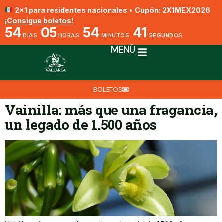
2x1 para residentes nacionales
•
Cupón: 2X1MEX2026
¡Consigue boletos!
54
05
54
41
DÍAS
HORAS
MINUTOS
SEGUNDOS
MENÚ
BOLETOS
Vainilla: más que una fragancia,
un legado de 1.500 años