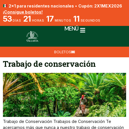
2x1 para residentes nacionales
•
Cupón: 2X1MEX2026
¡Consigue boletos!
53
21
17
11
DÍAS
HORAS
MINUTOS
SEGUNDOS
MENÚ
BOLETOS
Trabajo de conservación
Trabajo de Conservación Trabajos de Conservación Te
acercamos más que nunca a nuestro trabajo de conservación