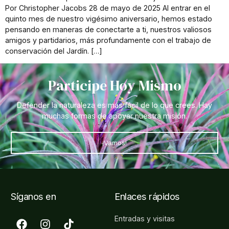
Por Christopher Jacobs 28 de mayo de 2025 Al entrar en el
quinto mes de nuestro vigésimo aniversario, hemos estado
pensando en maneras de conectarte a ti, nuestros valiosos
amigos y partidarios, más profundamente con el trabajo de
conservación del Jardín. […]
Participe Hoy Mismo
Defender la naturaleza es más fácil de lo que crees. Hay
muchas formas de apoyar nuestra misión.
¡Vamos!
Síganos en
Enlaces rápidos
Entradas y visitas