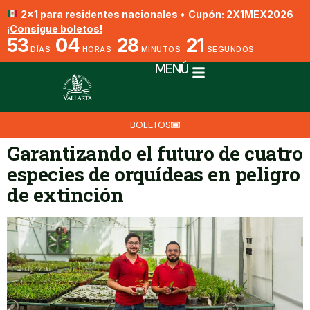
2x1 para residentes nacionales
•
Cupón: 2X1MEX2026
¡Consigue boletos!
53
04
28
21
DÍAS
HORAS
MINUTOS
SEGUNDOS
MENÚ
BOLETOS
Garantizando el futuro de cuatro
especies de orquídeas en peligro
de extinción