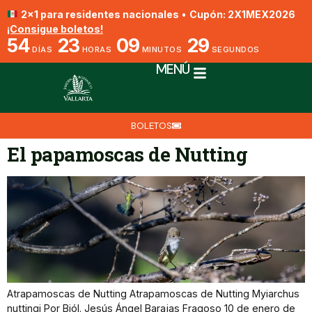
2x1 para residentes nacionales
•
Cupón: 2X1MEX2026
¡Consigue boletos!
54
23
09
29
DÍAS
HORAS
MINUTOS
SEGUNDOS
MENÚ
BOLETOS
El papamoscas de Nutting
Atrapamoscas de Nutting Atrapamoscas de Nutting Myiarchus
nuttingi Por Biól. Jesús Ángel Barajas Fragoso 10 de enero de