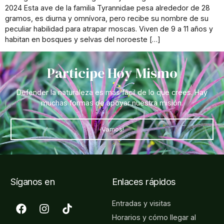
2024 Esta ave de la familia Tyrannidae pesa alrededor de 28
gramos, es diurna y omnívora, pero recibe su nombre de su
peculiar habilidad para atrapar moscas. Viven de 9 a 11 años y
habitan en bosques y selvas del noroeste […]
Participe Hoy Mismo
Defender la naturaleza es más fácil de lo que crees. Hay
muchas formas de apoyar nuestra misión.
¡Vamos!
Síganos en
Enlaces rápidos
Entradas y visitas
Horarios y cómo llegar al