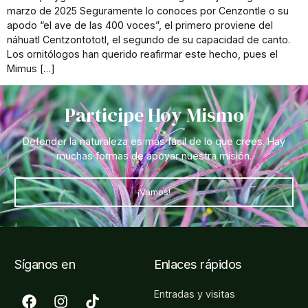
marzo de 2025 Seguramente lo conoces por Cenzontle o su
apodo “el ave de las 400 voces”, el primero proviene del
náhuatl Centzontototl, el segundo de su capacidad de canto.
Los ornitólogos han querido reafirmar este hecho, pues el
Mimus […]
Participe Hoy Mismo
Defender la naturaleza es más fácil de lo que crees. Hay
muchas formas de apoyar nuestra misión.
¡Vamos!
Síganos en
Enlaces rápidos
Entradas y visitas