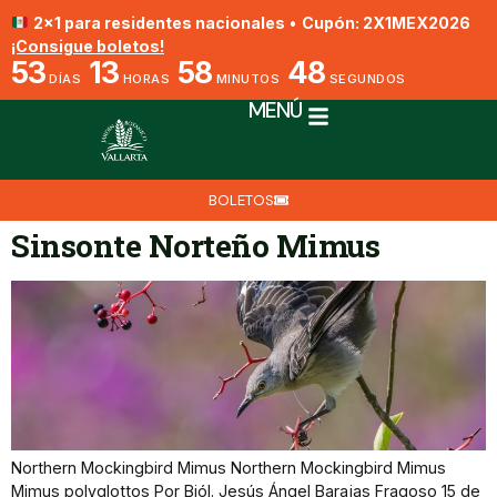
2x1 para residentes nacionales
•
Cupón: 2X1MEX2026
¡Consigue boletos!
53
13
58
48
DÍAS
HORAS
MINUTOS
SEGUNDOS
MENÚ
BOLETOS
Sinsonte Norteño Mimus
Northern Mockingbird Mimus Northern Mockingbird Mimus
Mimus polyglottos Por Biól. Jesús Ángel Barajas Fragoso 15 de