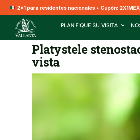
2x1 para residentes nacionales
•
Cupón: 2X1ME
PLANIFIQUE SU VISITA
NO
Platystele stenosta
vista