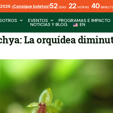
52
22
40
X2026
¡Consigue boletos!
DÍAS
HORAS
MINUT
SOTROS
EVENTOS
PROGRAMAS E IMPACTO
NOTICIAS Y BLOG
EN
chya: La orquídea diminut