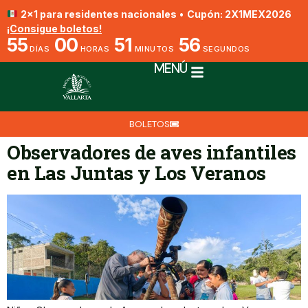
2x1 para residentes nacionales
•
Cupón: 2X1MEX2026
¡Consigue boletos!
55
00
51
56
DÍAS
HORAS
MINUTOS
SEGUNDOS
MENÚ
BOLETOS
Observadores de aves infantiles
en Las Juntas y Los Veranos