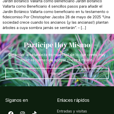
Jardín Botánico Vallarta como Beneficiario Jardín Botánico
Vallarta como Beneficiario 4 sencillos pasos para añadir el
Jardín Botánico Vallarta como beneficiario en tu testamento o
fideicomiso Por Christopher Jacobs 28 de mayo de 2025 “Una
sociedad crece cuando los ancianos (¡y las ancianas!) plantan
árboles a cuya sombra jamás se sentarán”. – […]
Participe Hoy Mismo
Defender la naturaleza es más fácil de lo que crees. Hay
muchas formas de apoyar nuestra misión.
¡Vamos!
Síganos en
Enlaces rápidos
Entradas y visitas