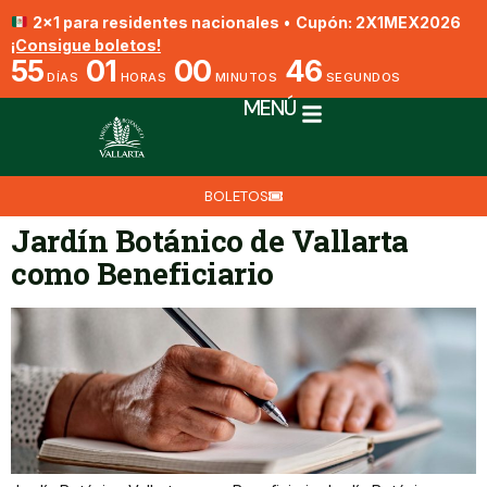
2x1 para residentes nacionales
•
Cupón: 2X1MEX2026
¡Consigue boletos!
55
01
00
46
DÍAS
HORAS
MINUTOS
SEGUNDOS
MENÚ
BOLETOS
Jardín Botánico de Vallarta
como Beneficiario