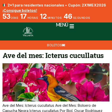
2x1 para residentes nacionales
•
Cupón: 2X1MEX2026
¡Consigue boletos!
53
17
12
46
DÍAS
HORAS
MINUTOS
SEGUNDOS
MENÚ
BOLETOS
Ave del mes: Icterus cucullatus
Ave del Mes: Icterus cucullatus Ave del Mes: Bolsero de
Capucha Negra Icterus cucullatus Por Biol. Oscar Rodríguez