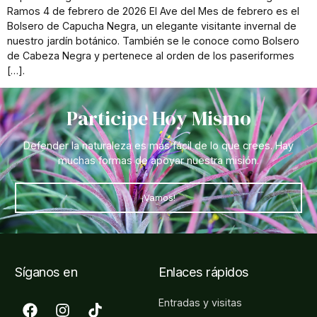
Ramos 4 de febrero de 2026 El Ave del Mes de febrero es el
Bolsero de Capucha Negra, un elegante visitante invernal de
nuestro jardín botánico. También se le conoce como Bolsero
de Cabeza Negra y pertenece al orden de los paseriformes
[…].
Participe Hoy Mismo
Defender la naturaleza es más fácil de lo que crees. Hay
muchas formas de apoyar nuestra misión.
¡Vamos!
Síganos en
Enlaces rápidos
Entradas y visitas