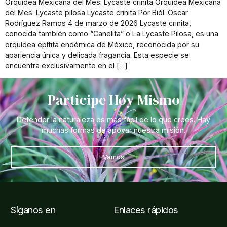
Orquídea Mexicana del Mes: Lycaste crinita Orquídea Mexicana
del Mes: Lycaste pilosa Lycaste crinita Por Biól. Oscar
Rodríguez Ramos 4 de marzo de 2026 Lycaste crinita,
conocida también como “Canelita” o La Lycaste Pilosa, es una
orquídea epífita endémica de México, reconocida por su
apariencia única y delicada fragancia. Esta especie se
encuentra exclusivamente en el […]
Participe Hoy Mismo
Defender la naturaleza es más fácil de lo que crees. Hay
muchas formas de apoyar nuestra misión.
¡Vamos!
Síganos en
Enlaces rápidos