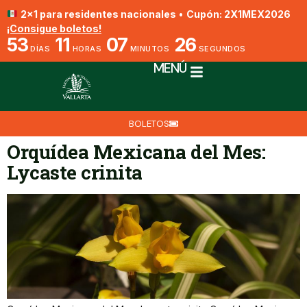
2x1 para residentes nacionales
•
Cupón: 2X1MEX2026
¡Consigue boletos!
53
11
07
26
DÍAS
HORAS
MINUTOS
SEGUNDOS
MENÚ
BOLETOS
Orquídea Mexicana del Mes:
Lycaste crinita